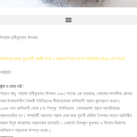
উস্তাদ হাবীবুল্লাহ মিসবাহ
উস্তাদের কাছে কুরআনী আরবী ভাষা ও গ্রামার শিখতে চান? বিস্তারিত জানুন এই লিংকে
পরিচিতি
জন্ম ও বেড়ে ওঠা :
শায়েখ আবু শাহামা হাবীবুল্লাহ মিসবাহ ১৯৯২ সালের ২রা নভেম্বর, সোমবার সাতক্ষীরা জেলার
সদর উপজেলাধীন বৈকারী ইউনিয়নের সীমান্তঘেষা কালিয়ানী গ্রামে জন্মগ্রহণ করেন।
১৯৯৪ সনে কালিয়ানী থেকে ৫নং শিবপুর ইউনিয়নের সোনারডাঙ্গা গ্রামে স্বপরিবারের
স্থানন্তরিত হন। পার্শ্ববর্তী পরানদহা গ্রামে মেঝ মামা মুফতী রবিউল ইসলাম সাহেব প্রতিষ্ঠিত
দারুল উলুম মাদরাসায় পড়ালেখার হাতেখড়ি। এখানেই হিফজুল কুরআন ও কিতাব বিভাগের
অধিকাংশ পড়ালেখা সম্পন্ন করেন।