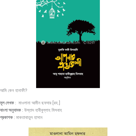
আমি কেন হানাফী?
মূল লেখক
: মাওলানা আমীন ছফদার [রহ.]
বাংলা অনুবাদক
: উস্তাদ হাবীবুল্লাহ মিসবাহ
প্রকাশক
: মাকতাবাতুল হাসান